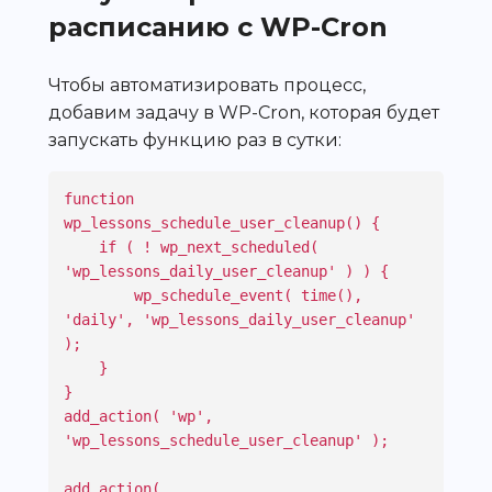
расписанию с WP-Cron
Чтобы автоматизировать процесс,
добавим задачу в WP-Cron, которая будет
запускать функцию раз в сутки:
function 
wp_lessons_schedule_user_cleanup() {

    if ( ! wp_next_scheduled( 
'wp_lessons_daily_user_cleanup' ) ) {

        wp_schedule_event( time(), 
'daily', 'wp_lessons_daily_user_cleanup' 
);

    }

}

add_action( 'wp', 
'wp_lessons_schedule_user_cleanup' );

add_action( 