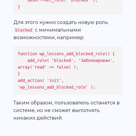
    $user->set_role( 'blocked' );

}
Для этого нужно создать новую роль
с минимальными
blocked
возможностями, например:
function wp_lessons_add_blocked_role() {

    add_role( 'blocked', 'Заблокирован', 
array('read' => false) );

}

add_action( 'init', 
'wp_lessons_add_blocked_role' );
Таким образом, пользователь останется в
системе, но не сможет выполнять
никаких действий.