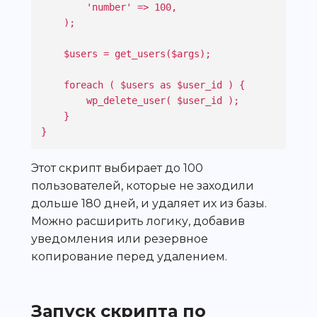
        'number' => 100,

    );

    $users = get_users($args);

    foreach ( $users as $user_id ) {

        wp_delete_user( $user_id );

    }

}
Этот скрипт выбирает до 100
пользователей, которые не заходили
дольше 180 дней, и удаляет их из базы.
Можно расширить логику, добавив
уведомления или резервное
копирование перед удалением.
Запуск скрипта по