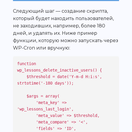
Следующий шаг — создание скрипта,
который будет находить пользователей,
не заходивших, например, более 180
дней, и удалять их. Ниже пример
функции, которую можно запускать через
WP-Cron или вручную:
function 
wp_lessons_delete_inactive_users() {

    $threshold = date('Y-m-d H:i:s', 
strtotime('-180 days'));

    $args = array(

        'meta_key' => 
'wp_lessons_last_login',

        'meta_value' => $threshold,

        'meta_compare' => '<',

        'fields' => 'ID',
