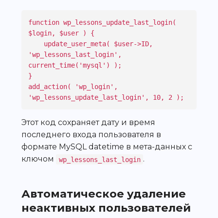
function wp_lessons_update_last_login( 
$login, $user ) {

    update_user_meta( $user->ID, 
'wp_lessons_last_login', 
current_time('mysql') );

}

add_action( 'wp_login', 
'wp_lessons_update_last_login', 10, 2 );
Этот код сохраняет дату и время
последнего входа пользователя в
формате MySQL datetime в мета-данных с
ключом
.
wp_lessons_last_login
Автоматическое удаление
неактивных пользователей